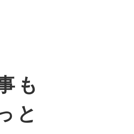
事も
゙っと