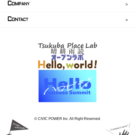
C
OMPANY
C
ONTACT
©︎ CIVIC POWER Inc. All Right Reserved.