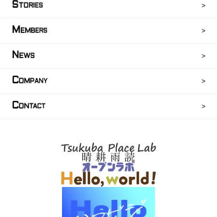
S
TORIES
M
EMBERS
N
EWS
C
OMPANY
C
ONTACT