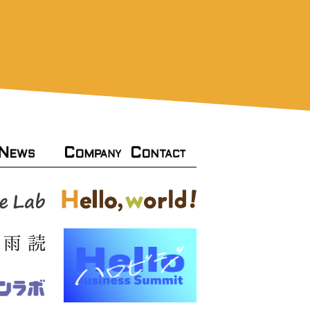
N
C
C
OMPANY
ONTACT
EWS