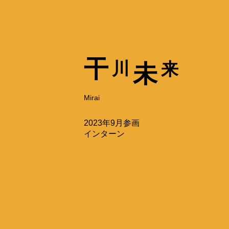
干
川
来
未
Mirai
2023年9月参画
インターン