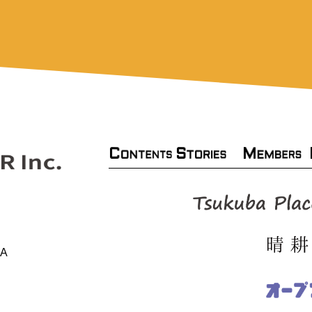
C
S
M
TORIES
ONTENTS
EMBERS
A