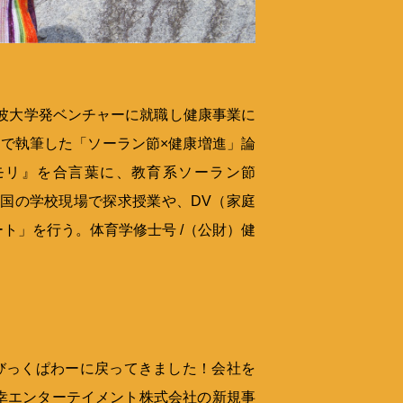
筑波大学発ベンチャーに就職し健康事業に
で執筆した「ソーラン節×健康増進」論
モリ』を合言葉に、教育系ソーラン節
して全国の学校現場で探求授業や、DV（家庭
ト」を行う。体育学修士号 /（公財）健
びっくぱわーに戻ってきました！会社を
幸エンターテイメント株式会社の新規事