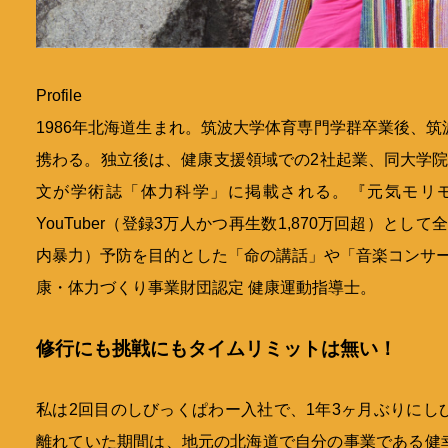
Profile
1986年北海道生まれ。筑波大学体育専門学群卒業後、
携わる。独立後は、健康支援領域での2社起業、同大学院
文が学術誌「体力科学」に掲載される。『元気モリ
YouTuber（登録3万人かつ再生数1,870万回超）と
内暴力）予防を目的とした「命の講話」や「音楽コンサー
康・体力づくり事業財団認定 健康運動指導士。
修行にも挑戦にもタイムリミットは無い！
私は2回目のしびっくぱわー入社で、1年3ヶ月ぶりにし
離れていた期間は、地元の北海道で自分の事業である健