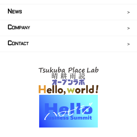
N
EWS
C
OMPANY
C
ONTACT