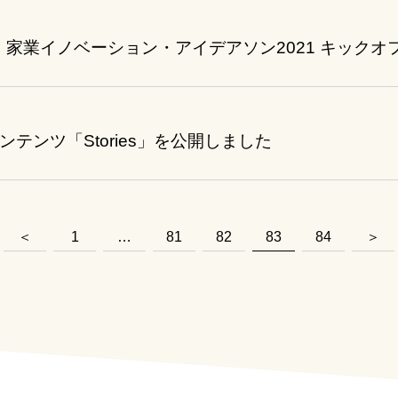
 #1】家業イノベーション・アイデアソン2021 キックオ
コンテンツ「Stories」を公開しました
＜
1
…
81
82
83
84
＞