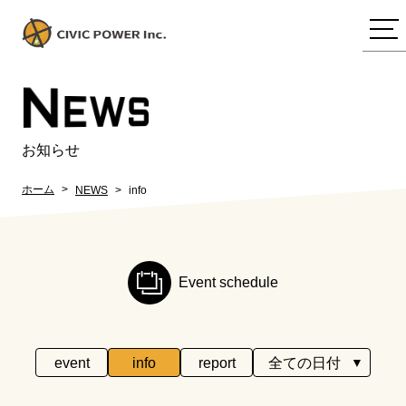
N
EWS
お知らせ
ホーム
NEWS
info
Event schedule
event
info
report