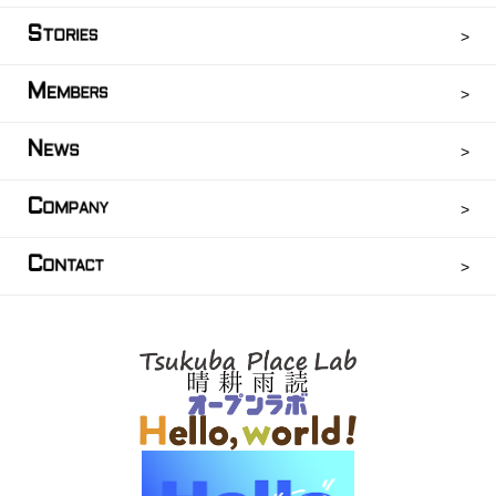
S
TORIES
M
EMBERS
N
EWS
C
OMPANY
C
ONTACT