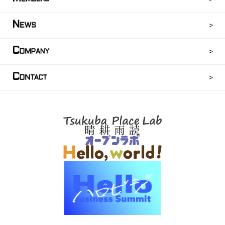
N
EWS
C
OMPANY
C
ONTACT