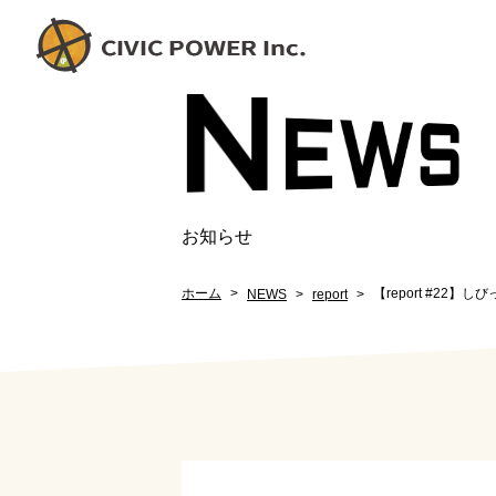
N
EW
S
お知らせ
ホーム
【report #22】
NEWS
report