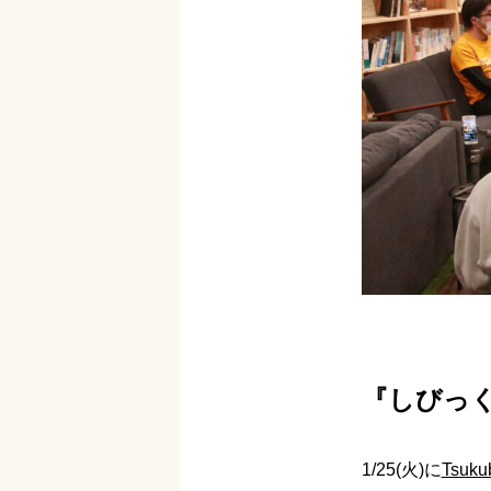
『しびっく
1/25(火)に
Tsuku