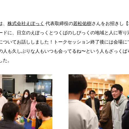
は、
株式会社えぽっく
代表取締役の
若松佑樹
さんをお招きし【
ードに、日立のえぽっくとつくばのしびっくの地域と人に寄り
についてお話ししました！トークセッション終了後には会場に
の人も久しぶりな人もいつも会ってるね〜という人もざっくば
した。