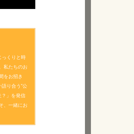
じっくりと時
。私たちのお
間をお招き
語り合う”公
社？」を発信
そ、一緒にお