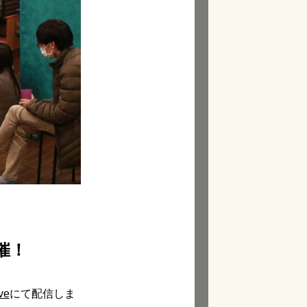
催！
ve
にて配信しま