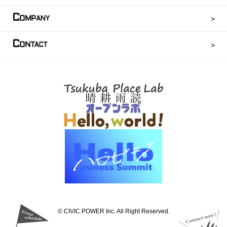
C
OMPANY
C
ONTACT
©︎ CIVIC POWER Inc. All Right Reserved.