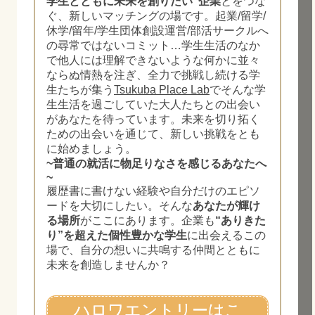
学生とともに未来を創りたい”企業
とをつな
ぐ、新しいマッチングの場です。起業/留学/
休学/留年/学生団体創設運営/部活サークルへ
の尋常ではないコミット…学生生活のなか
で他人には理解できないような何かに並々
ならぬ情熱を注ぎ、全力で挑戦し続ける学
生たちが集う
Tsukuba Place Lab
でそんな学
生生活を過ごしていた大人たちとの出会い
があなたを待っています。未来を切り拓く
ための出会いを通じて、新しい挑戦をとも
に始めましょう。
~普通の就活に物足りなさを感じるあなたへ
~
履歴書に書けない経験や自分だけのエピソ
ードを大切にしたい。そんな
あなたが輝け
る場所
がここにあります。企業も
“ありきた
り”を超えた個性豊かな学生
に出会えるこの
場で、自分の想いに共鳴する仲間とともに
未来を創造しませんか？
ハロワエントリーはこ