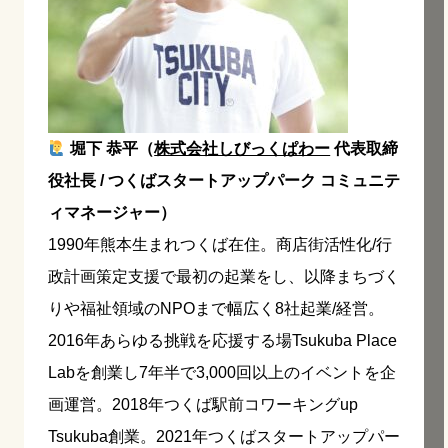
堀下 恭平（
株式会社しびっくぱわー
代表取締
役社長 / つくばスタートアップパーク コミュニテ
ィマネージャー）
1990年熊本生まれつくば在住。商店街活性化/行
政計画策定支援で最初の起業をし、以降まちづく
りや福祉領域のNPOまで幅広く8社起業/経営。
2016年あらゆる挑戦を応援する場Tsukuba Place
Labを創業し7年半で3,000回以上のイベントを企
画運営。2018年つくば駅前コワーキングup
Tsukuba創業。2021年つくばスタートアップパー