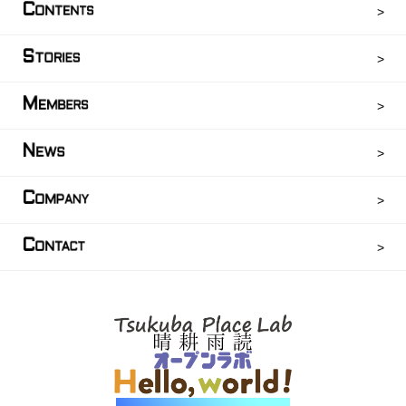
C
ONTENTS
S
TORIES
M
EMBERS
N
EWS
C
OMPANY
C
ONTACT