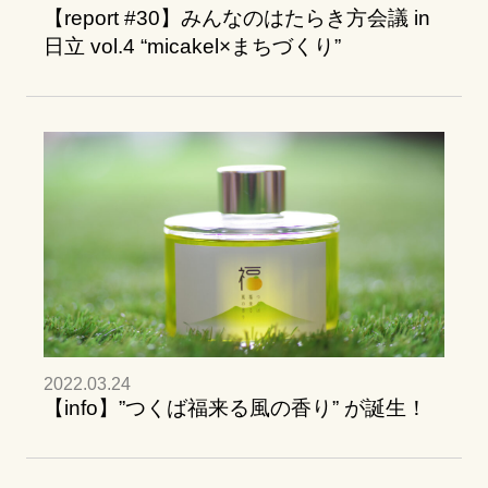
【report #30】みんなのはたらき方会議 in
日立 vol.4 “micakel×まちづくり”
2022.03.24
【info】”つくば福来る風の香り” が誕生！