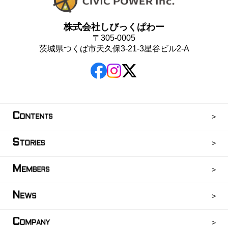
株式会社しびっくぱわー
〒305-0005
茨城県つくば市天久保3-21-3星谷ビル2-A
C
ONTENTS
S
TORIES
M
EMBERS
N
EWS
C
OMPANY