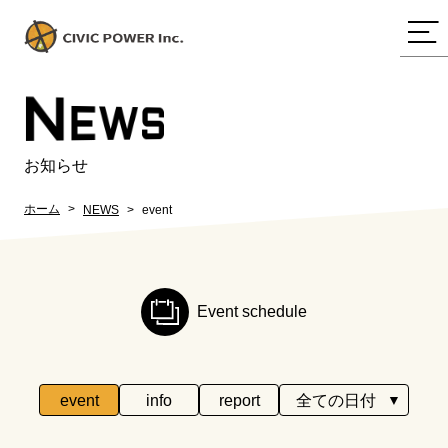
N
EWS
お知らせ
ホーム
NEWS
event
Event schedule
event
info
report