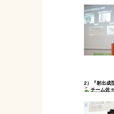
2）
『射出成
チーム佐