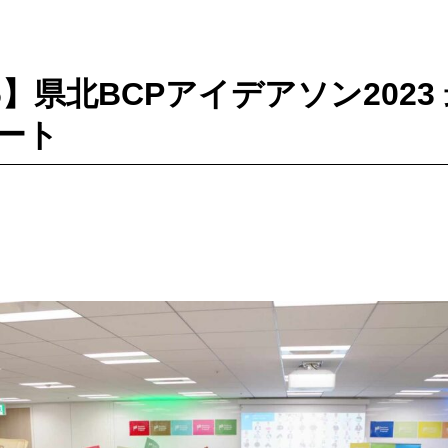
#156】県北BCPアイデアソン202
ート