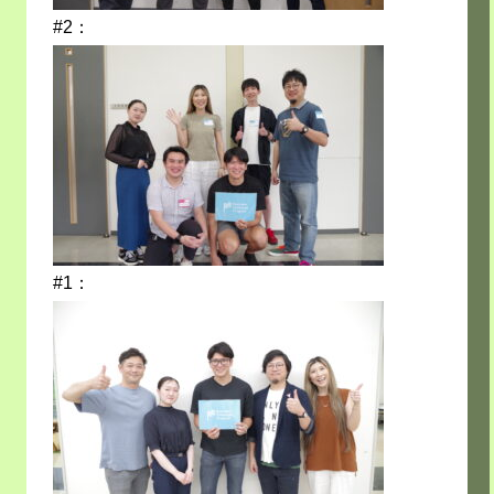
#2：
#1：