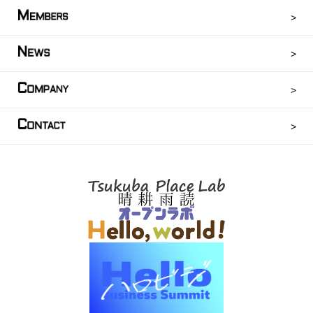
M
EMBERS
N
EWS
C
OMPANY
C
ONTACT