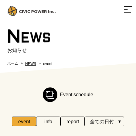
N
EWS
お知らせ
ホーム
NEWS
event
Event schedule
event
info
report