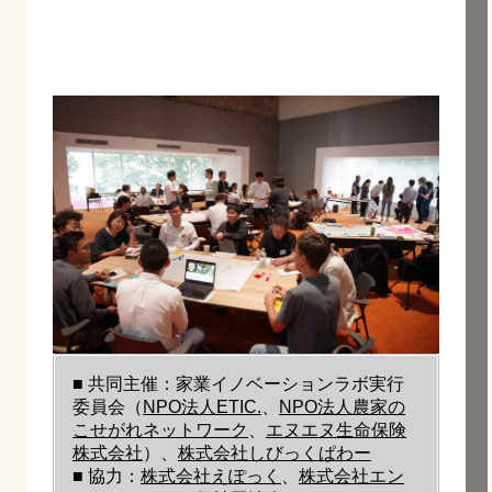
■ 共同主催：家業イノベーションラボ実行
委員会（
NPO法人ETIC.
、
NPO法人農家の
こせがれネットワーク
、
エヌエヌ生命保険
株式会社
）、
株式会社しびっくぱわー
■ 協力：
株式会社えぽっく
、
株式会社エン