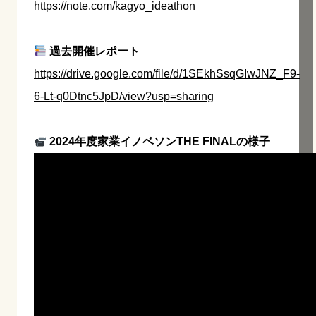
https://note.com/kagyo_ideathon
過去開催レポート
https://drive.google.com/file/d/1SEkhSsqGIwJNZ_F9-
6-Lt-q0Dtnc5JpD/view?usp=sharing
2024年度家業イノベソンTHE FINALの様子