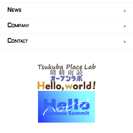
N
EWS
C
OMPANY
C
ONTACT