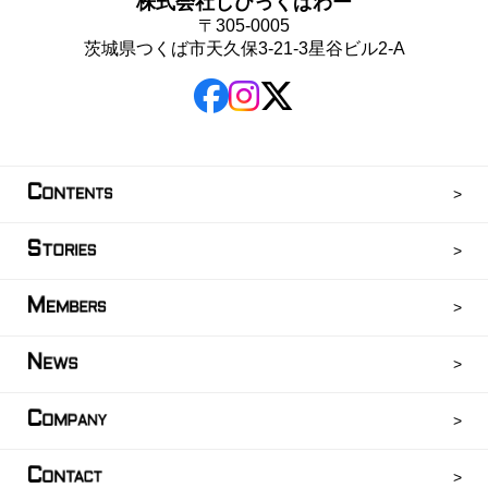
株式会社しびっくぱわー
〒305-0005
茨城県つくば市天久保3-21-3星谷ビル2-A
C
ONTENTS
S
TORIES
M
EMBERS
N
EWS
C
OMPANY
C
ONTACT