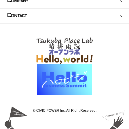
C
OMPANY
C
ONTACT
©︎ CIVIC POWER Inc. All Right Reserved.