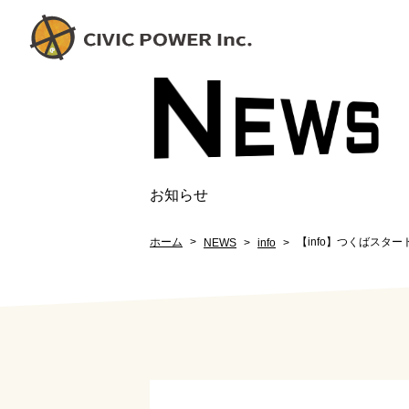
N
EW
S
お知らせ
ホーム
【info】つくばスタ
NEWS
info