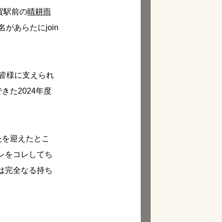
賀駅前の
晴耕雨
あらたにjoin
皆様に支えられ
た2024年度
レ
を迎えたとこ
レをコレしてち
は完全なる持ち