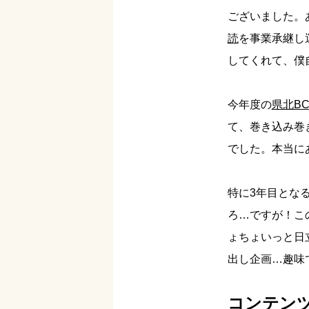
ございました。
読
を事業承継し
してくれて、僕
今年度の
県北BC
て、巻き込み巻
でした。本当に
特に3年目とな
ろ…ですが！こ
ょちょいっと日
出し企画…趣味
コンテン