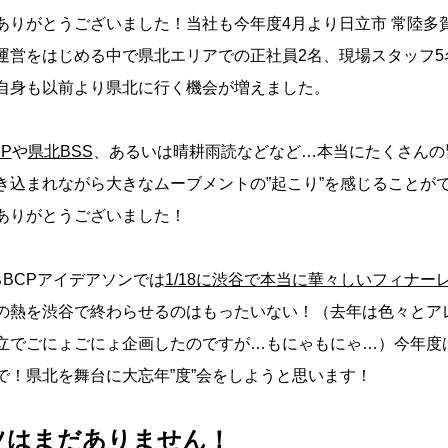
ありがとうございました！当社も今年度4月より日立市 常陸多
運営をはじめる中で県北エリアでの正社員2名、現場スタッフ5名が
自身も以前より県北に行く機会が増えました。
P
や
県北BSS
、あるいは晴耕雨読などなど…本当にたくさんの
き込まれながら大きなムーブメントの”起こり”を感じることができ
ありがとうございました！
るBCPアイデアソンでは
1/18に渋谷で本当に華々しいフィナー
の熱を渋谷で終わらせるのはもったいない！（去年は色々とア
立でごにょごにょ企画したのですが…もにゃもにゃ…）今年度
で！県北を舞台に大忘年”度”会をしようと思います！
ツはまだありません！