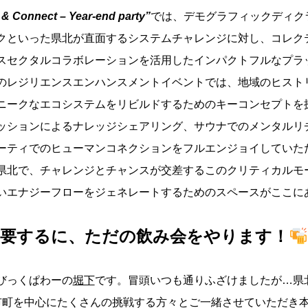
 & Connect – Year-end party”
では、デモグラフィックディク
クといった県北が直面するシステムチャレンジに対し、コレク
スセクタルコラボレーションを活用したインパクトフルなプラ
のレジリエンスエンハンスメントイベントでは、地域のヒスト
ニークなエコシステムをリビルドするためのキーコンセプトを
ッションによるナレッジシェアリング、サウナでのメンタルリ
ーティでのヒューマンコネクションをフルエンジョイしていた
県北で、チャレンジとチャンスが交差するこのクリティカルモ
いエナジーフローをジェネレートするためのスペースがここに
要するに、ただの飲み会をやります！
びっくぱわーの
堀下
です。冒頭いつも通りふざけましたが…県北
市町を中心にたくさんの挑戦する方々とご一緒させていただき