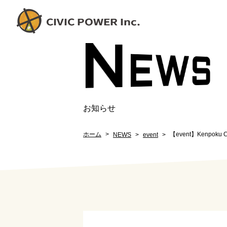
N
EW
S
お知らせ
ホーム
【event】Kenpoku Ch
NEWS
event