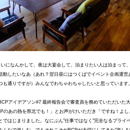
夕方くらいになんかして、夜は大宴会して、泊まりたい人は泊まって
活動したいなあ（あれ？翌日昼にはつくばでイベント企画運営
つも通りですが）みんなでわちゃわちゃしたいと思っています
BCPアイデアソン#7 最終報告会で審査員を務めていただいた
CPのあの熱を県北でも！」とお声がけいただき「ですね！よし
とではじまりました。なにぶん”仕事ではなく”完全なるプライ
みんなで楽しむ。でもそれこそがBCPが大切にしてきた”楽しむ