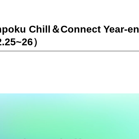
oku Chill＆Connect Year-e
2.25~26）