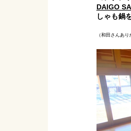
DAIGO S
しゃも鍋
（和田さんあり