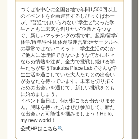
つくばを中心に全国各地で年間1,500回以上
のイベントを企画運営するしびっくぱわー
が、”普通ではいられない”学生と”尖った学
生とともに未来を創りたい”企業とをつな
ぐ、新しいマッチングの場です。起業/留学/
休学/留年/学生団体創設運営/部活サークルへ
の尋常ではないコミット…学生生活のなか
で他人には理解できないような何かに並々
ならぬ情熱を注ぎ、全力で挑戦し続ける学
生たちが集うTsukuba Place Labでそんな学
生生活を過ごしていた大人たちとの出会い
があなたを待っています。未来を切り拓く
ための出会いを通じて、新しい挑戦をとも
に始めましょう。
イベント当日は、何が起こるか分かりませ
ん。興味を持った方はぜひ参加して、新た
な出会いと可能性を掴みましょう！Hello,
my new world！
公式HPは
こちら