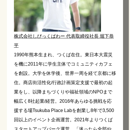
株式会社しびっくぱわー 代表取締役社長 堀下恭
平
1990年熊本生まれ、つくば在住。東日本大震災
を機に2011年に学生主体でコミュニティカフェ
を創設。大学を休学後、世界一周を経て京都に移
住。商店街活性化/行政計画策定支援で最初の起
業をし、以降まちづくりや福祉領域のNPOまで
幅広く8社起業/経営。2016年あらゆる挑戦を応
援する場Tsukuba Place Labを創業し8年で3,500
回以上のイベント企画運営。2021年よりつくば
スタートアップパーク運営。「迷ったら全部や