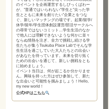
のイベントを企画運営するしびっくぱわー
が、”普通ではいられない”学生と”尖った学
生とともに未来を創りたい”企業とをつな
ぐ、新しいマッチングの場です。起業/留学/
休学/留年/学生団体創設運営/部活サークルへ
の尋常ではないコミット…学生生活のなか
で他人には理解できないような何かに並々
ならぬ情熱を注ぎ、全力で挑戦し続ける学
生たちが集うTsukuba Place Labでそんな学
生生活を過ごしていた大人たちとの出会い
があなたを待っています。未来を切り拓く
ための出会いを通じて、新しい挑戦をとも
に始めましょう。
イベント当日は、何が起こるか分かりませ
ん。興味を持った方はぜひ参加して、新た
な出会いと可能性を掴みましょう！Hello,
my new world！
公式HPは
こちら