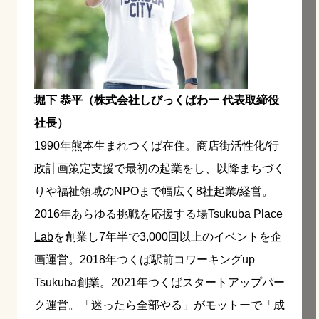
堀下 恭平
（
株式会社しびっくぱわー
代表取締役
社長）
1990年熊本生まれつくば在住。商店街活性化/行
政計画策定支援で最初の起業をし、以降まちづく
りや福祉領域のNPOまで幅広く8社起業/経営。
2016年あらゆる挑戦を応援する場
Tsukuba Place
Lab
を創業し7年半で3,000回以上のイベントを企
画運営。2018年つくば駅前コワーキングup
Tsukuba創業。2021年つくばスタートアップパー
ク運営。「迷ったら全部やる」がモットーで「成