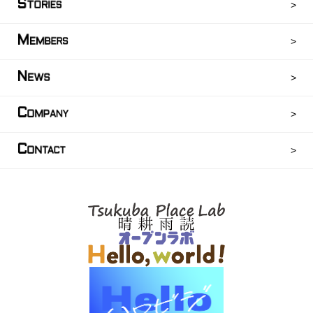
S
TORIES
M
EMBERS
N
EWS
C
OMPANY
C
ONTACT