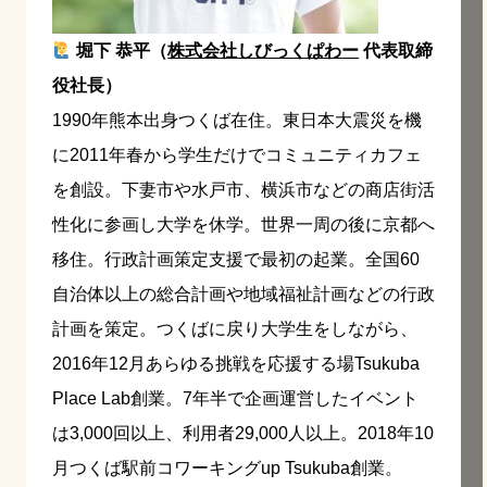
堀下 恭平（
株式会社しびっくぱわー
代表取締
役社長）
1990年熊本出身つくば在住。東日本大震災を機
に2011年春から学生だけでコミュニティカフェ
を創設。下妻市や水戸市、横浜市などの商店街活
性化に参画し大学を休学。世界一周の後に京都へ
移住。行政計画策定支援で最初の起業。全国60
自治体以上の総合計画や地域福祉計画などの行政
計画を策定。つくばに戻り大学生をしながら、
2016年12月あらゆる挑戦を応援する場Tsukuba
Place Lab創業。7年半で企画運営したイベント
は3,000回以上、利用者29,000人以上。2018年10
月つくば駅前コワーキングup Tsukuba創業。