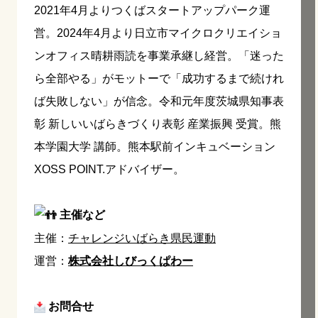
2021年4月よりつくばスタートアップパーク運
営。2024年4月より日立市マイクロクリエイショ
ンオフィス晴耕雨読を事業承継し経営。「迷った
ら全部やる」がモットーで「成功するまで続けれ
ば失敗しない」が信念。令和元年度茨城県知事表
彰 新しいいばらきづくり表彰 産業振興 受賞。熊
本学園大学 講師。熊本駅前インキュベーション
XOSS POINT.アドバイザー。
主催など
主催：
チャレンジいばらき県民運動
運営：
株式会社しびっくぱわー
お問合せ