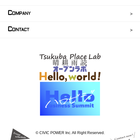
C
OMPANY
C
ONTACT
©︎ CIVIC POWER Inc. All Right Reserved.