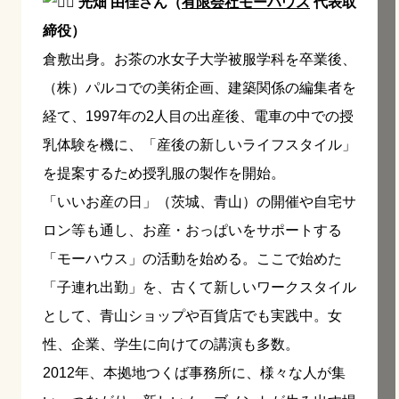
光畑 由佳さん（
有限会社モーハウス
代表取
締役）
倉敷出身。お茶の水女子大学被服学科を卒業後、
（株）パルコでの美術企画、建築関係の編集者を
経て、1997年の2人目の出産後、電車の中での授
乳体験を機に、「産後の新しいライフスタイル」
を提案するため授乳服の製作を開始。
「いいお産の日」（茨城、青山）の開催や自宅サ
ロン等も通し、お産・おっぱいをサポートする
「モーハウス」の活動を始める。ここで始めた
「子連れ出勤」を、古くて新しいワークスタイル
として、青山ショップや百貨店でも実践中。女
性、企業、学生に向けての講演も多数。
2012年、本拠地つくば事務所に、様々な人が集