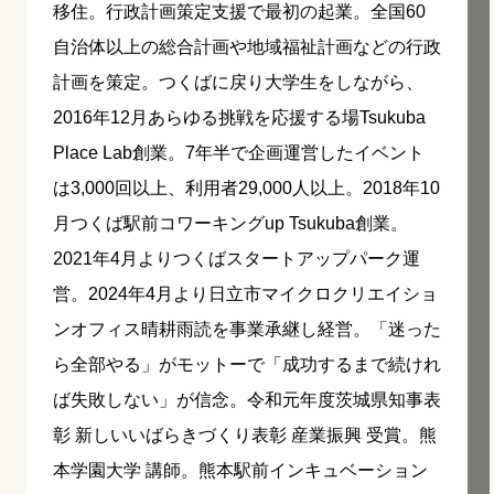
移住。行政計画策定支援で最初の起業。全国60
自治体以上の総合計画や地域福祉計画などの行政
計画を策定。つくばに戻り大学生をしながら、
2016年12月あらゆる挑戦を応援する場Tsukuba
Place Lab創業。7年半で企画運営したイベント
は3,000回以上、利用者29,000人以上。2018年10
月つくば駅前コワーキングup Tsukuba創業。
2021年4月よりつくばスタートアップパーク運
営。2024年4月より日立市マイクロクリエイショ
ンオフィス晴耕雨読を事業承継し経営。「迷った
ら全部やる」がモットーで「成功するまで続けれ
ば失敗しない」が信念。令和元年度茨城県知事表
彰 新しいいばらきづくり表彰 産業振興 受賞。熊
本学園大学 講師。熊本駅前インキュベーション