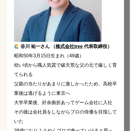
谷川 祐一さん （
株式会社tree
代表取締役）
昭和50年3月15日生まれ（49歳）
幼い頃から職人気質で破天荒な父の元で厳しく育
てられる
父親の当たりがあまりに激しかったため、高校卒
業後は逃げるように東京へ
大学卒業後、紆余曲折あってゲーム会社に入社
その後は会社員をしながらプロの俳優を目指して
いた
28歳になりようやくプロで食べていけると思っ