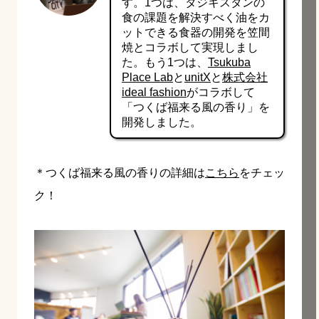
す。1つは、タジキスタンの
食の課題を解決すべく油をカ
ットできる食器の開発を笠間
焼とコラボして実現しまし
た。もう1つは、
Tsukuba
Place Lab
と
unitX
と
株式会社
ideal fashion
がコラボして
「つくば福来る風の香り」を
開発しました。
＊つくば福来る風の香りの詳細は
こちら
をチェッ
ク！