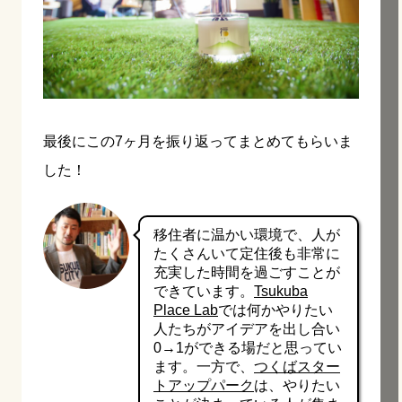
最後にこの7ヶ月を振り返ってまとめてもらいま
した！
移住者に温かい環境で、人が
たくさんいて定住後も非常に
充実した時間を過ごすことが
できています。
Tsukuba
Place Lab
では何かやりたい
人たちがアイデアを出し合い
0→1ができる場だと思ってい
ます。一方で、
つくばスター
トアップパーク
は、やりたい