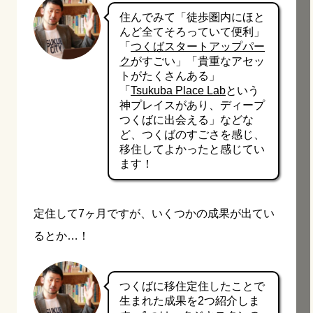
住んでみて「徒歩圏内にほと
んど全てそろっていて便利」
「
つくばスタートアップパー
ク
がすごい」「貴重なアセッ
トがたくさんある」
「
Tsukuba Place Lab
という
神プレイスがあり、ディープ
つくばに出会える」などな
ど、つくばのすごさを感じ、
移住してよかったと感じてい
ます！
定住して7ヶ月ですが、いくつかの成果が出てい
るとか…！
つくばに移住定住したことで
生まれた成果を2つ紹介しま