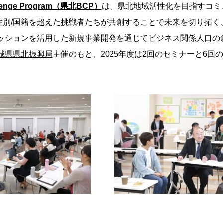
llenge Program（県北BCP）
は、県北地域活性化を目指すコミ
齢/性別/国籍を超えた挑戦者たちが共創することで未来を切り拓
ッションを活用した新規事業開発を通じてビジネス関係人口の
城県県北振興局
主催のもと、2025年度は2回のセミナーと6回