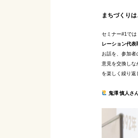
まちづくりは
セミナー#1では
レーション代表取
お話を、参加者
意見を交換しな
を楽しく繰り返
鬼澤 慎人さ