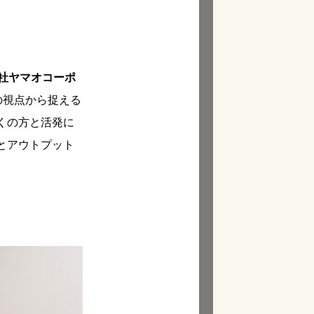
社ヤマオコーポ
 の視点から捉える
くの方と活発に
とアウトプット