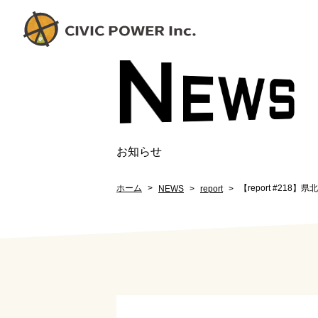
N
EW
S
お知らせ
ホーム
【report #218】
NEWS
report