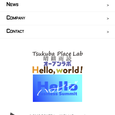
N
EWS
C
OMPANY
C
ONTACT