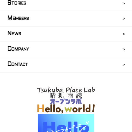
S
TORIES
M
EMBERS
N
EWS
C
OMPANY
C
ONTACT