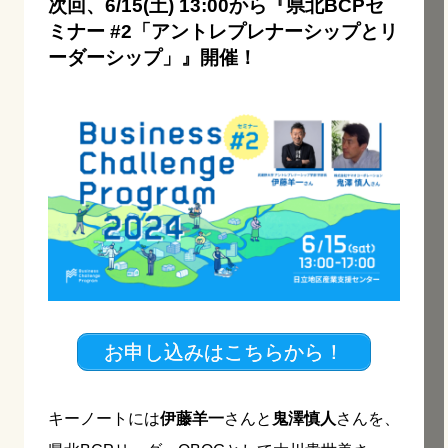
次回
、6/15(土) 13:00から『県北BCPセ
ミナー #2「アントレプレナーシップとリ
ーダーシップ」』開催！
お申し込みはこちらから！
キーノートには
伊藤羊一
さんと
鬼澤慎人
さんを、