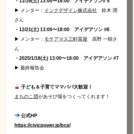
・11/16(土) 13:00〜18:00 アイデアソン# 5
▶︎ メンター：
インクデザイン株式会社
鈴木 潤
さん
・12/21(土) 13:00〜18:00 アイデアソン #6
▶︎ メンター：
モテアマス三軒茶屋
高野 一樹さ
ん
・2025/1/18(土) 13:00〜18:00 アイデアソン #7
▶︎ 最終報告会
子ども＆子育てママパパ大歓迎！
まちのこ団
があそび場をつくってくれます！
公式HP
https://civicpower.jp/bcp/