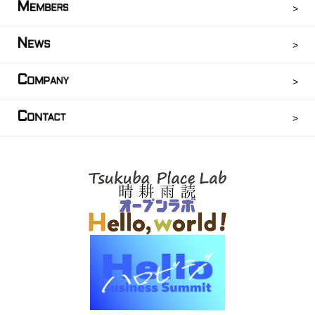
M
EMBERS
N
EWS
C
OMPANY
C
ONTACT