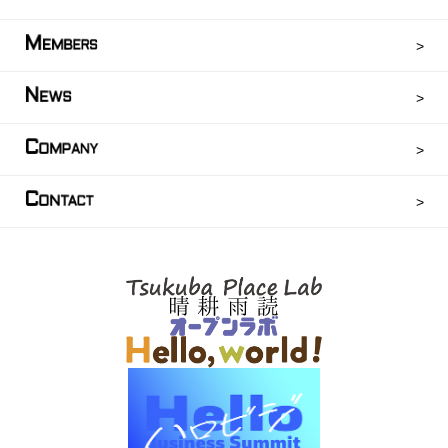
M
EMBERS
N
EWS
C
OMPANY
C
ONTACT