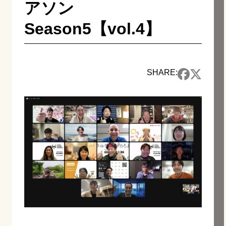
アソン
Season5【vol.4】
SHARE: