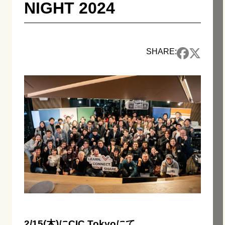
NIGHT 2024
SHARE:
2/15(木)に
CIC Tokyo
にて