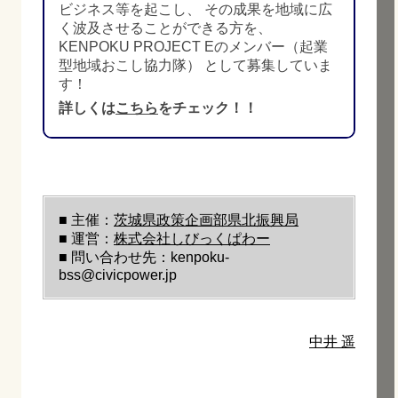
ビジネス等を起こし、 その成果を地域に広
く波及させることができる方を、
KENPOKU PROJECT Eのメンバー（起業
型地域おこし協力隊） として募集していま
す！
詳しくは
こちら
をチェック！！
■ 主催：
茨城県政策企画部県北振興局
■ 運営：
株式会社しびっくぱわー
■ 問い合わせ先：kenpoku-
bss@civicpower.jp
中井 遥