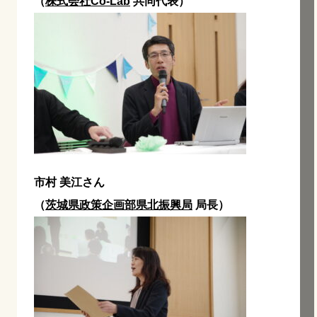
（
株式会社Co-Lab
共同代表）
市村 美江さん
（
茨城県政策企画部県北振興局
局長）