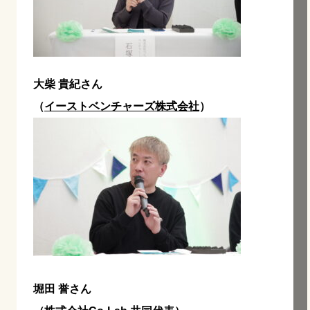
大柴 貴紀さん
（
イーストベンチャーズ株式会社
）
堀田 誉さん