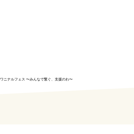
0】ミニワニナルフェス 〜みんなで繋ぐ、支援のわ〜