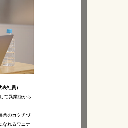
代表社員）
にして異業種から
農業のカタチづ
になれるワニナ