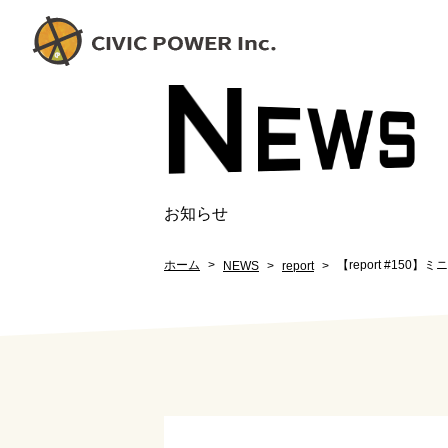
N
EW
S
お知らせ
ホーム
【report #15
NEWS
report