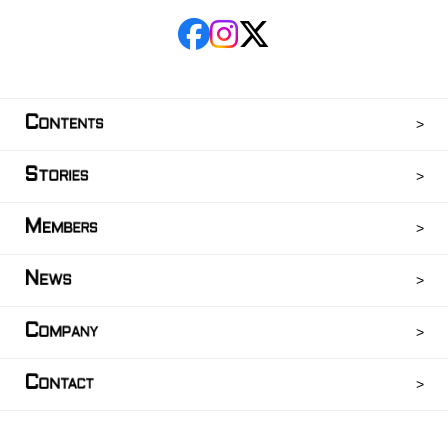
C
ONTENTS
S
TORIES
M
EMBERS
N
EWS
C
OMPANY
C
ONTACT