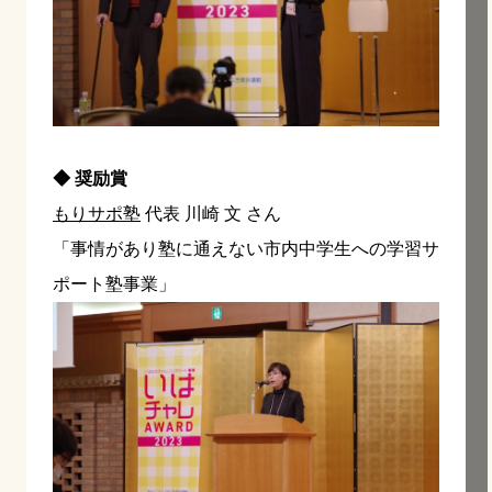
◆ 奨励賞
もりサポ塾
代表 川崎 文 さん
「事情があり塾に通えない市内中学生への学習サ
ポート塾事業」