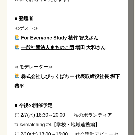
■ 登壇者
≪ゲスト≫
For Everyone Study
植竹 智央さん
一般社団法人まちのこ団
増田 大和さん
≪モデレーター≫
株式会社しびっくぱわー 代表取締役社長 堀下
恭平
■ 今後の開催予定
◎ 2/7(水) 18:30～20:00 私のボランティア
talk&matching #4【学校・地域連携編】
◎ 2/10(土) 13:00～16:00 社会活動デビューセ