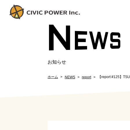
N
EW
S
お知らせ
ホーム
【report #125】T
NEWS
report