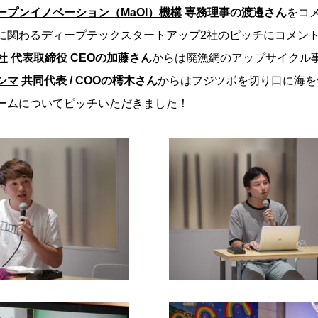
ープンイノベーション（MaOI）機構
専務理事の渡邉さん
をコ
に関わるディープテックスタートアップ2社のピッチにコメン
社
代表取締役 CEOの加藤さん
からは廃漁網のアップサイクル
シマ
共同代表 / COOの樗木さん
からはフジツボを切り口に海を
ームについてピッチいただきました！