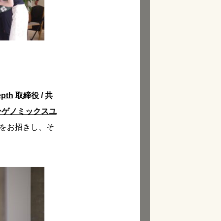
pth
取締役 / 共
ンゲノミックスユ
をお招きし、そ
。