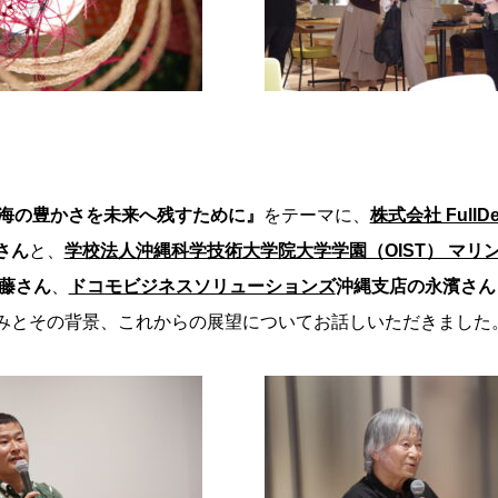
海の豊かさを未来へ残すために』
をテーマに、
株式会社 FullDe
さん
と、
学校法人沖縄科学技術大学院大学学園（OIST） マリ
藤さん
、
ドコモビジネスソリューションズ
沖縄支店の永濱さん
みとその背景、これからの展望についてお話しいただきました