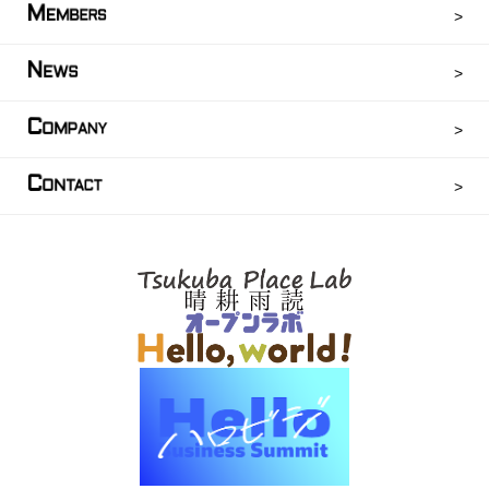
M
EMBERS
N
EWS
C
OMPANY
C
ONTACT