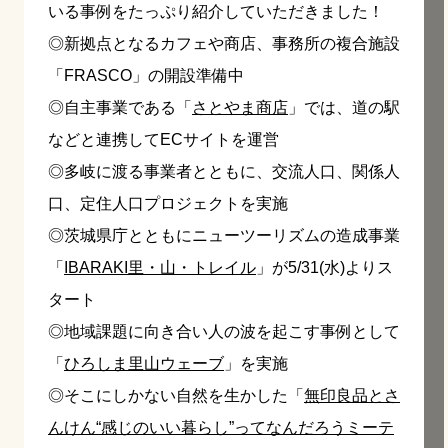
いる事例をたっぷり紹介していただきました！
◎新拠点となるカフェや商店、事務所の複合施設
「FRASCO」の開設準備中
◎自主事業である「
さとやま商店
」では、道の駅
などと連携してECサイトを運営
◎多岐に渡る事業者とともに、交流人口、関係人
口、定住人口プロジェクトを実施
◎茨城県庁とともにニューツーリズムの造成事業
「
IBARAKI里・山・トレイル
」が5/31(水)よりス
タート
◎地域課題に向き合い人の波を起こす事例として
「
ひろしま里山ウェーブ
」を実施
◎そこにしかない自然を生かした「
無印良品とさ
んけん“感じのいい暮らし”ってなんだろうミーテ