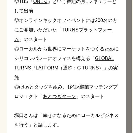
◎
TBS
「
ONE-J
」という番組の月
1
レギュラーと
して出演
◎オンラインキックオフイベントには
200
名の方
にご参加いただいた「
TURNS
プラットフォー
ム
」のスタート
◎ローカルから世界にマーケットをつくるために
シリコンバレーにオフィスを構える「
GLOBAL
TURNS PLATFORM
（通称：
G TURNS
）
」の実
施
◎
relay
とタッグを組み、移住
×
継業マッチングプ
ロジェクト「
あとつぎターン
」のスタート
堀口さんは「幸せになるためにローカルビジネス
を行う」と話します。