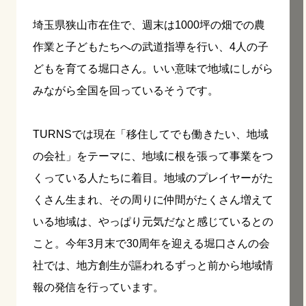
埼玉県狭山市在住で、週末は
1000
坪の畑での農
作業と子どもたちへの武道指導を行い、
4
人の子
どもを育てる堀口さん。いい意味で地域にしがら
みながら全国を回っているそうです。
TURNS
では現在「移住してでも働きたい、地域
の会社」をテーマに、地域に根を張って事業をつ
くっている人たちに着目。地域のプレイヤーがた
くさん生まれ、その周りに仲間がたくさん増えて
いる地域は、やっぱり元気だなと感じているとの
こと。今年
3
月末で
30
周年を迎える堀口さんの会
社では、地方創生が謳われるずっと前から地域情
報の発信を行っています。