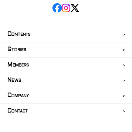
C
ONTENTS
S
TORIES
M
EMBERS
N
EWS
C
OMPANY
C
ONTACT