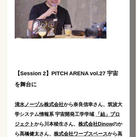
【Session 2】PITCH ARENA vol.27 宇宙
を舞台に
清水ノーヅル株式会社
から奈良信幸さん、筑波大
学システム情報系 宇宙開発工学学域
「結」プロ
ジェクト
から川本稜生さん、
株式会社Dinow
のか
ら髙橋健太さん、
株式会社ワープスペース
から高