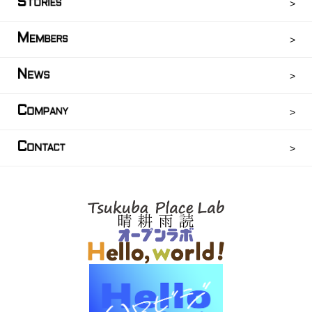
S
TORIES
M
EMBERS
N
EWS
C
OMPANY
C
ONTACT