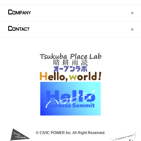
C
OMPANY
C
ONTACT
©︎ CIVIC POWER Inc. All Right Reserved.