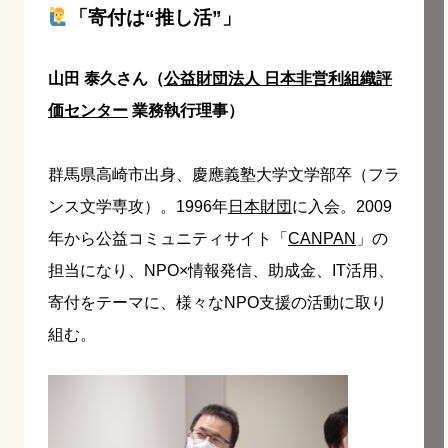
「寄付は“推し活”」
山田 泰久さん（
公益財団法人 日本非営利組織評
価センター
業務執行理事）
群馬県高崎市出身、慶應義塾大学文学部卒（フラ
ンス文学専攻）。1996年
日本財団
に入会。2009
年から公益コミュニティサイト「
CANPAN
」の
担当になり、NPO×情報発信、助成金、IT活用、
寄付をテーマに、様々なNPO支援の活動に取り
組む。