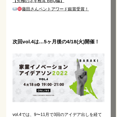
【究極のネギ椎茸 BBQ編】
藤田さんペントアワード銀賞受賞！
次回vol.4は…5ヶ月後の4/18(火)開催！
vol.4では、9〜11月で3回のアイデア出しを経て