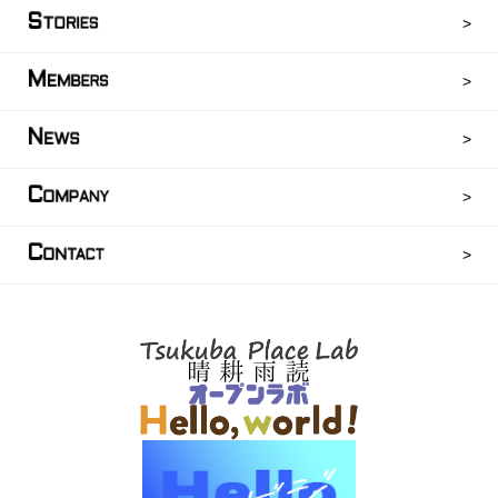
S
TORIES
M
EMBERS
N
EWS
C
OMPANY
C
ONTACT