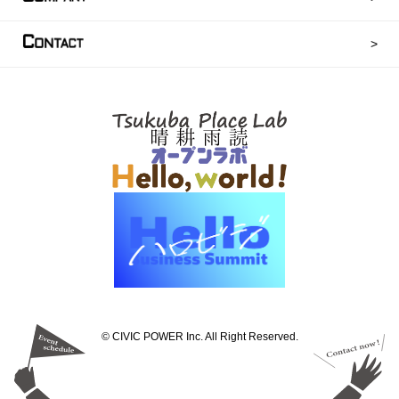
C
ONTACT
©︎ CIVIC POWER Inc. All Right Reserved.