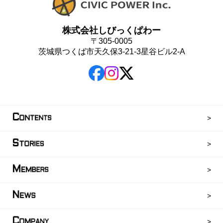
株式会社しびっくぱわー
〒305-0005
茨城県つくば市天久保3-21-3星谷ビル2-A
C
ONTENTS
S
TORIES
M
EMBERS
N
EWS
C
OMPANY