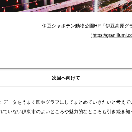
伊豆シャボテン動物公園HP『伊豆高原グ
（
https://granillumi
次回へ向けて
たデータをうまく図やグラフにしてまとめていきたいと考えて
れていない伊東市のよいところや魅力的なところも引き続き知