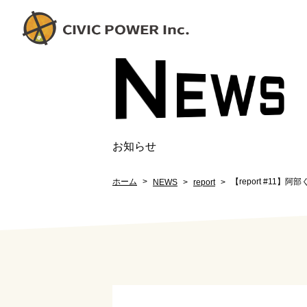
N
EW
S
お知らせ
ホーム
【report #11】阿
NEWS
report