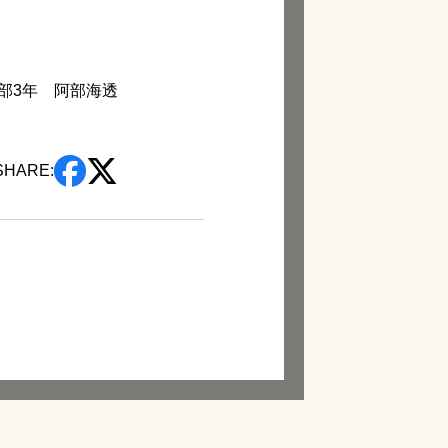
部3年 阿部海透
SHARE: