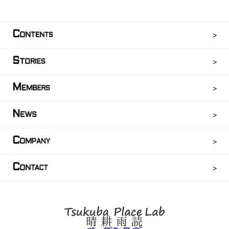
C
ONTENTS
S
TORIES
M
EMBERS
N
EWS
C
OMPANY
C
ONTACT